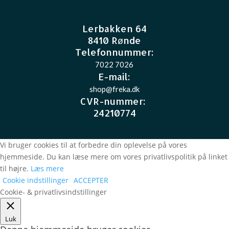
Lerbakken 64
8410 Rønde
Telefonnummer:
7022 7026
E-mail
:
shop@freka.dk
CVR-nummer
:
24210774
Vi bruger cookies til at forbedre din oplevelse på vores
hjemmeside. Du kan læse mere om vores privatlivspolitik på linket
til højre.
Læs mere
Cookie indstillinger
ACCEPTER
Cookie- & privatlivsindstillinger
Luk