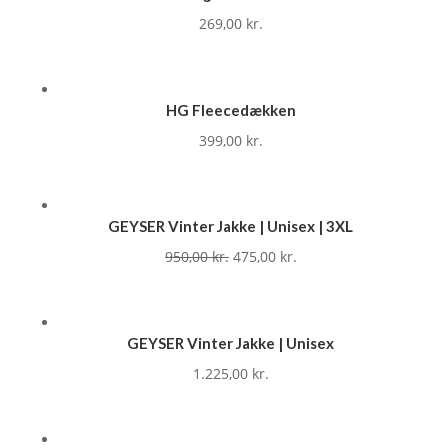
269,00
kr.
HG Fleecedækken
399,00
kr.
GEYSER Vinter Jakke | Unisex | 3XL
Original
Current
950,00
kr.
475,00
kr.
price
price
was:
is:
950,00 kr..
475,00 kr..
GEYSER Vinter Jakke | Unisex
1.225,00
kr.