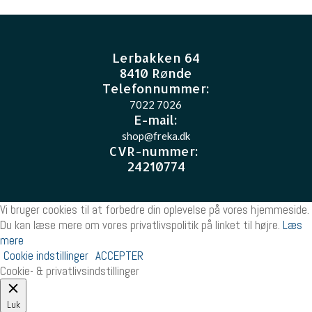
Lerbakken 64
8410 Rønde
Telefonnummer:
7022 7026
E-mail
:
shop@freka.dk
CVR-nummer
:
24210774
Vi bruger cookies til at forbedre din oplevelse på vores hjemmeside.
Du kan læse mere om vores privatlivspolitik på linket til højre.
Læs
mere
Cookie indstillinger
ACCEPTER
Cookie- & privatlivsindstillinger
Luk