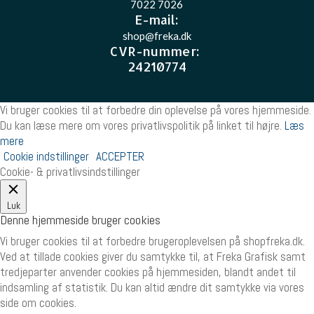
7022 7026
E-mail
:
shop@freka.dk
CVR-nummer
:
24210774
Vi bruger cookies til at forbedre din oplevelse på vores hjemmeside.
Du kan læse mere om vores privatlivspolitik på linket til højre.
Læs
mere
Cookie indstillinger
ACCEPTER
Cookie- & privatlivsindstillinger
Luk
Denne hjemmeside bruger cookies
Vi bruger cookies til at forbedre brugeroplevelsen på shopfreka.dk.
Ved at tillade cookies giver du samtykke til, at Freka Grafisk samt
tredjeparter anvender cookies på hjemmesiden, blandt andet til
indsamling af statistik. Du kan altid ændre dit samtykke via vores
side om cookies.