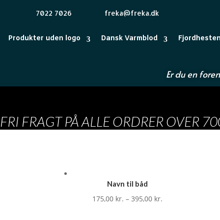
7022 7026
freka@freka.dk
Produkter uden logo
Dansk Varmblod
Fjordheste
Er du en foren
FRI FRAGT PÅ ALLE ORDRER OVER 700
Navn til båd
175,00
kr.
–
395,00
kr.