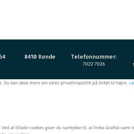
64
8410 Rønde
Telefonnummer:
7022 7026
. Du kan læse mere om vores privatlivspolitik på linket til højre.
Læ
 Ved at tillade cookies giver du samtykke til, at Freka Grafisk sam