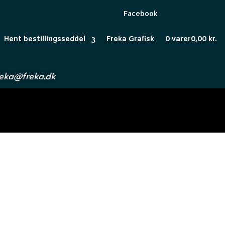
Facebook
Hent bestillingsseddel
Freka Grafisk
0 varer
0,00 kr.
reka@freka.dk