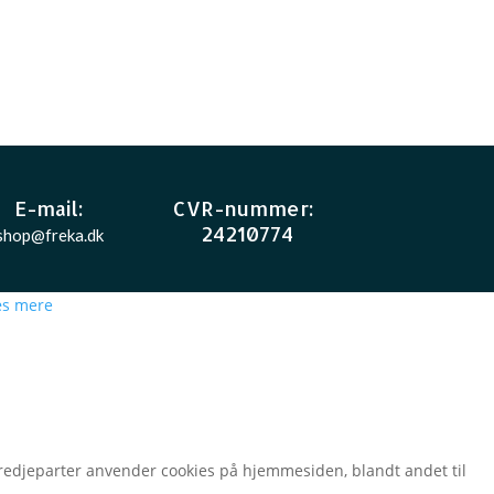
E-mail
:
CVR-nummer
:
24210774
shop@freka.dk
s mere
t tredjeparter anvender cookies på hjemmesiden, blandt andet til