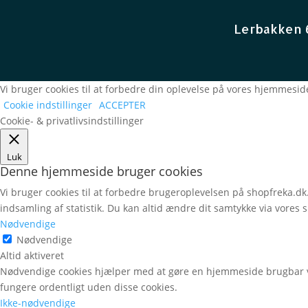
Lerbakken 
Vi bruger cookies til at forbedre din oplevelse på vores hjemmeside
Cookie indstillinger
ACCEPTER
Cookie- & privatlivsindstillinger
Luk
Denne hjemmeside bruger cookies
Vi bruger cookies til at forbedre brugeroplevelsen på shopfreka.dk.
indsamling af statistik. Du kan altid ændre dit samtykke via vores 
Nødvendige
Nødvendige
Altid aktiveret
Nødvendige cookies hjælper med at gøre en hjemmeside brugbar v
fungere ordentligt uden disse cookies.
Ikke-nødvendige