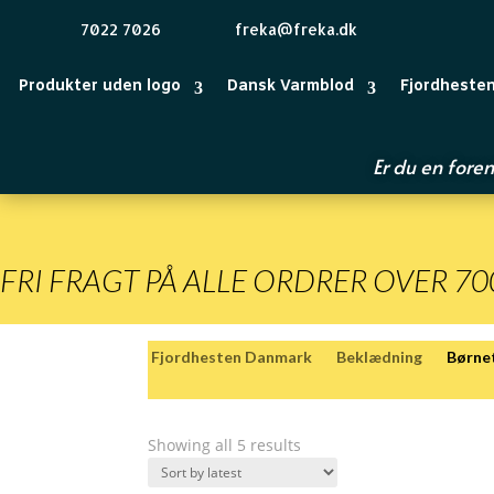
7022 7026
freka@freka.dk
Produkter uden logo
Dansk Varmblod
Fjordheste
Er du en foren
FRI FRAGT PÅ ALLE ORDRER OVER 700
Fjordhesten Danmark
Beklædning
Børne
Showing all 5 results