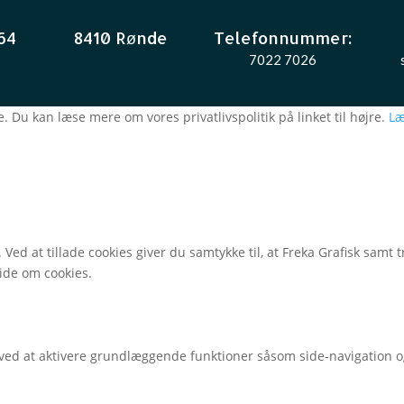
64
8410 Rønde
Telefonnummer:
7022 7026
. Du kan læse mere om vores privatlivspolitik på linket til højre.
Læ
 Ved at tillade cookies giver du samtykke til, at Freka Grafisk sam
side om cookies.
ed at aktivere grundlæggende funktioner såsom side-navigation o