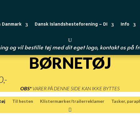
n Danmark
Dansk Islandshesteforening – DI
Info
ing og vil bestille tøj med dit eget logo, kontakt os på
f
BØRNETØJ
,-
OBS*
VARER PÅ DENNE SIDE KAN IKKE BYTTES
tøj
Til hesten
Klistermærker/trailerreklamer
Tasker, parapl