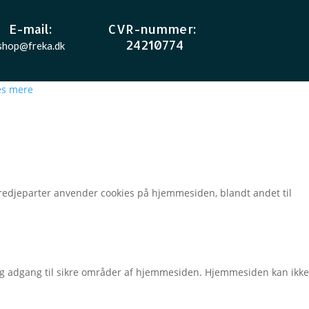
E-mail
:
CVR-nummer
:
24210774
shop@freka.dk
s mere
t tredjeparter anvender cookies på hjemmesiden, blandt andet til
g adgang til sikre områder af hjemmesiden. Hjemmesiden kan ikke