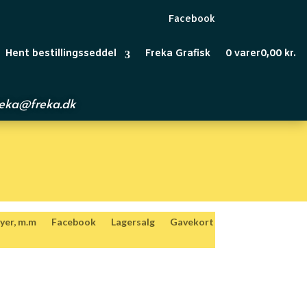
Facebook
Hent bestillingsseddel
Freka Grafisk
0 varer
0,00 kr.
reka@freka.dk
yer, m.m
Facebook
Lagersalg
Gavekort