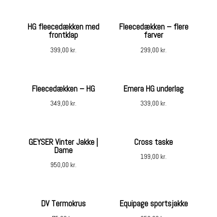
HG fleecedækken med
Fleecedækken – flere
frontklap
farver
399,00
kr.
299,00
kr.
Fleecedækken – HG
Emera HG underlag
349,00
kr.
339,00
kr.
GEYSER Vinter Jakke |
Cross taske
Dame
199,00
kr.
950,00
kr.
DV Termokrus
Equipage sportsjakke