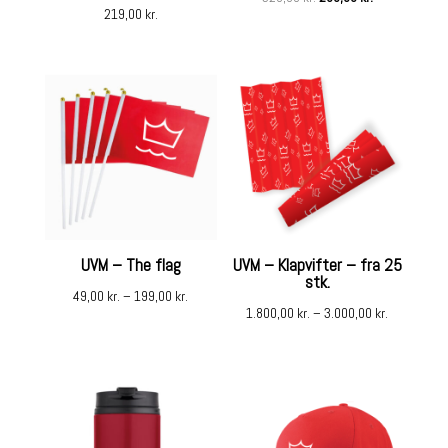
219,00
kr.
price
price
was:
is:
329,00 kr..
299,00 kr..
UVM – The flag
UVM – Klapvifter – fra 25
stk.
49,00
kr.
–
199,00
kr.
1.800,00
kr.
–
3.000,00
kr.