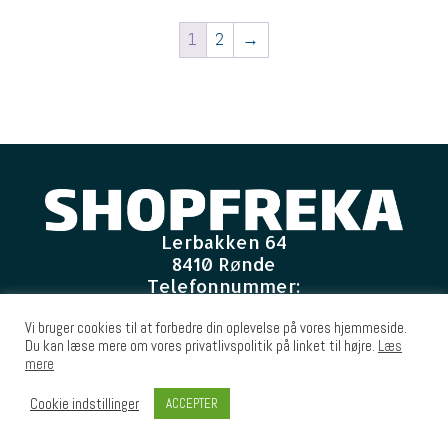
1
2
→
Lerbakken 64
8410 Rønde
Telefonnummer:
7022 7026
Vi bruger cookies til at forbedre din oplevelse på vores hjemmeside.
E-mail
:
Du kan læse mere om vores privatlivspolitik på linket til højre.
Læs
shop@freka.dk
mere
CVR-nummer
:
24210774
Cookie indstillinger
ACCEPTER