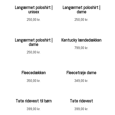
Langærmet poloshirt |
Langærmet poloshirt |
unisex
dame
250,00
kr.
250,00
kr.
Langærmet poloshirt |
Kentucky lændedækken
dame
799,00
kr.
250,00
kr.
Fleecedækken
Fleecetrøje dame
350,00
kr.
349,00
kr.
Tate ridevest til børn
Tate ridevest
399,00
kr.
399,00
kr.