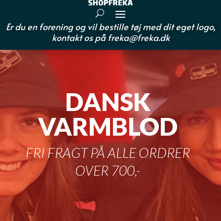
Er du en forening og vil bestille tøj med dit eget logo,
kontakt os på
freka@freka.dk
DANSK
VARMBLOD
FRI FRAGT PÅ ALLE ORDRER
OVER 700,-