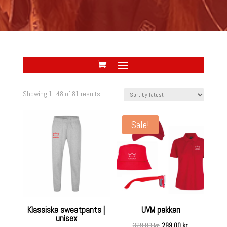
Showing 1–48 of 81 results
Sale!
Klassiske sweatpants |
UVM pakken
unisex
Original
Current
329,00
kr.
299,00
kr.