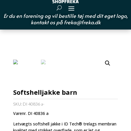
Er du en forening og vil bestille tøj med dit eget logo,
kontakt os på
freka@freka.dk
Softshelljakke barn
SKU:
DI 40836 a-
Varenr. DI 40836 a
Letvægts softshell jakke i ID Tech® trelags membran
kvalitet med strikket overflade, som er let og