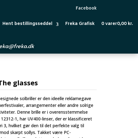
Facebook
Hent bestillingsseddel
Freka Grafisk
0 varer
0,00 kr.
reka@freka.dk
The glasses
esignede solbriller er den ideelle reklamegave
rfestivaler, arrangementer eller andre solrige
viteter. Denne brille er i overensstemmelse
2312-1, har UV400-linser, der er klassificeret
 3, hvilket gør den til det perfekte valg til
 mod skarpt sollys. Takket være PC-