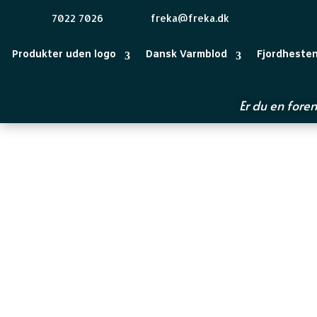
7022 7026
freka@freka.dk
Produkter uden logo
Dansk Varmblod
Fjordheste
Er du en foren