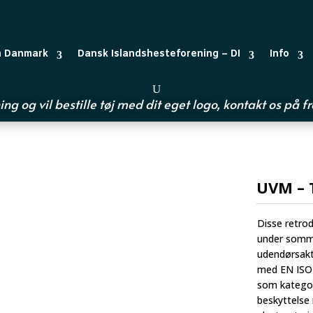
n Danmark
Dansk Islandshesteforening – DI
Info
ing og vil bestille tøj med dit eget logo, kontakt os på
f
UVM – 
Disse retrod
under somme
udendørsakti
med EN ISO 1
som kategori
beskyttelse