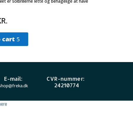
let er solbrillerne lette og behagelige at have
KR.
 cart
E-mail
:
CVR-nummer
:
24210774
shop@freka.dk
ere