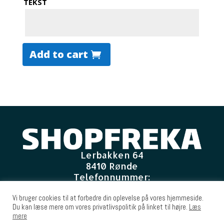
TEKST
Add to cart
Lerbakken 64
8410 Rønde
Telefonnummer:
7022 7026
E-mail
:
Vi bruger cookies til at forbedre din oplevelse på vores hjemmeside.
Du kan læse mere om vores privatlivspolitik på linket til højre.
Læs
shop@freka.dk
mere
CVR-nummer
: