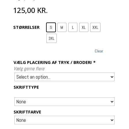
125,00
KR.
STØRRELSER
S
M
L
XL
XXL
3XL
Clear
VÆLG PLACERING AF TRYK / BRODERI
*
Vælg gerne flere
SKRIFTTYPE
SKRIFTFARVE