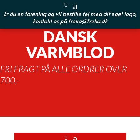
Er du en forening og vil bestille tøj med dit eget logo,
kontakt os på
freka@freka.dk
DANSK
VARMBLOD
FRI FRAGT PÅ ALLE ORDRER OVER
700,-