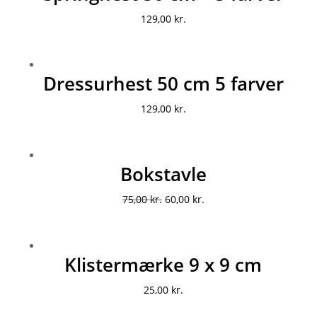
129,00
kr.
Dressurhest 50 cm 5 farver
129,00
kr.
Bokstavle
Original
Current
75,00
kr.
60,00
kr.
price
price
was:
is:
75,00 kr..
60,00 kr..
Klistermærke 9 x 9 cm
25,00
kr.