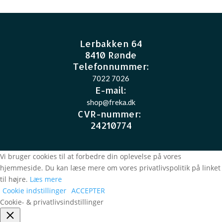
Lerbakken 64
8410 Rønde
Telefonnummer:
7022 7026
E-mail
:
shop@freka.dk
CVR-nummer
:
24210774
Vi bruger cookies til at forbedre din oplevelse på vores
hjemmeside. Du kan læse mere om vores privatlivspolitik på linket
til højre.
Læs mere
Cookie indstillinger
ACCEPTER
Cookie- & privatlivsindstillinger