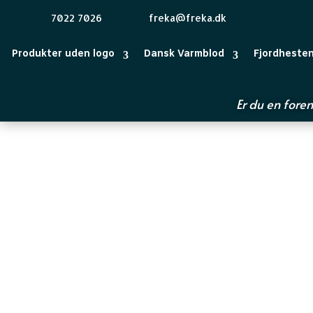
7022 7026
freka@freka.dk
Produkter uden logo
Dansk Varmblod
Fjordheste
Er du en foren