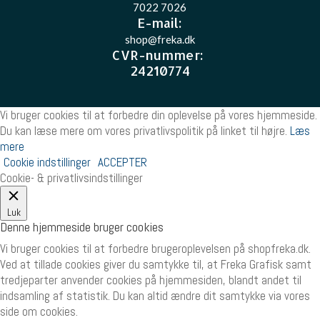
7022 7026
E-mail
:
shop@freka.dk
CVR-nummer
:
24210774
Vi bruger cookies til at forbedre din oplevelse på vores hjemmeside.
Du kan læse mere om vores privatlivspolitik på linket til højre.
Læs
mere
Cookie indstillinger
ACCEPTER
Cookie- & privatlivsindstillinger
Luk
Denne hjemmeside bruger cookies
Vi bruger cookies til at forbedre brugeroplevelsen på shopfreka.dk.
Ved at tillade cookies giver du samtykke til, at Freka Grafisk samt
tredjeparter anvender cookies på hjemmesiden, blandt andet til
indsamling af statistik. Du kan altid ændre dit samtykke via vores
side om cookies.