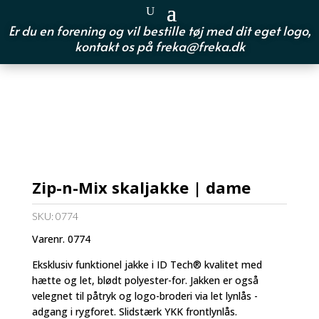
Er du en forening og vil bestille tøj med dit eget logo,
kontakt os på
freka@freka.dk
Zip-n-Mix skaljakke | dame
SKU:
0774
Varenr. 0774
Eksklusiv funktionel jakke i ID Tech® kvalitet med
hætte og let, blødt polyester-for. Jakken er også
velegnet til påtryk og logo-broderi via let lynlås -
adgang i rygforet. Slidstærk YKK frontlynlås.