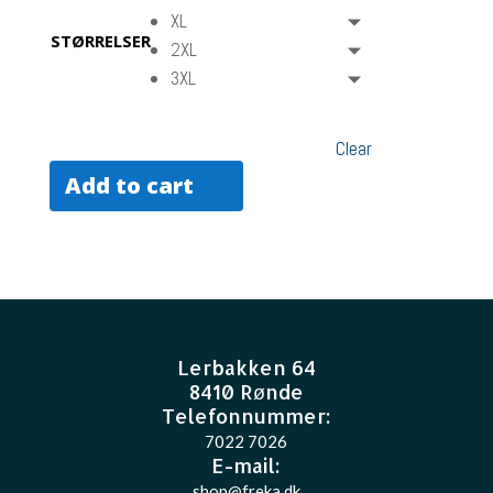
XL
STØRRELSER
2XL
3XL
Clear
Add to cart
Lerbakken 64
8410 Rønde
Telefonnummer:
7022 7026
E-mail
:
shop@freka.dk