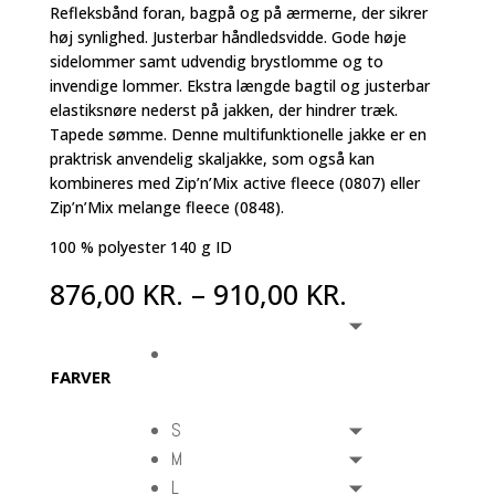
Refleksbånd foran, bagpå og på ærmerne, der sikrer
høj synlighed. Justerbar håndledsvidde. Gode høje
sidelommer samt udvendig brystlomme og to
invendige lommer. Ekstra længde bagtil og justerbar
elastiksnøre nederst på jakken, der hindrer træk.
Tapede sømme. Denne multifunktionelle jakke er en
praktrisk anvendelig skaljakke, som også kan
kombineres med Zip’n’Mix active fleece (0807) eller
Zip’n’Mix melange fleece (0848).
100 % polyester 140 g ID
876,00
KR.
–
910,00
KR.
FARVER
S
M
L