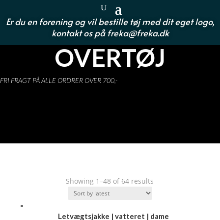
Er du en forening og vil bestille tøj med dit eget logo,
kontakt os på
freka@freka.dk
OVERTØJ
FRI FRAGT PÅ ALLE ORDRER OVER 700,-
Showing 1–48 of 64 results
Letvægtsjakke | vatteret | dame