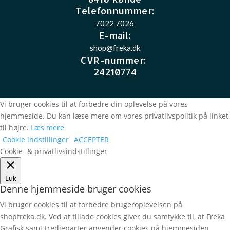
Telefonnummer:
7022 7026
E-mail
:
shop@freka.dk
CVR-nummer
:
24210774
Vi bruger cookies til at forbedre din oplevelse på vores
hjemmeside. Du kan læse mere om vores privatlivspolitik på linket
til højre.
Læs mere
Cookie indstillinger
ACCEPTER
Cookie- & privatlivsindstillinger
Luk
Denne hjemmeside bruger cookies
Vi bruger cookies til at forbedre brugeroplevelsen på
shopfreka.dk. Ved at tillade cookies giver du samtykke til, at Freka
Grafisk samt tredjeparter anvender cookies på hjemmesiden,