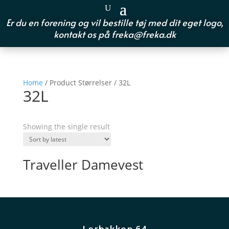
Er du en forening og vil bestille tøj med dit eget logo,
kontakt os på
freka@freka.dk
Home
/ Product Størrelser / 32L
32L
Showing the single result
Traveller Damevest
Lerbakken 64