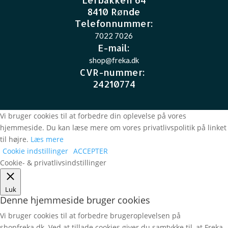
8410 Rønde
Telefonnummer:
7022 7026
E-mail
:
shop@freka.dk
CVR-nummer
:
24210774
Vi bruger cookies til at forbedre din oplevelse på vores
hjemmeside. Du kan læse mere om vores privatlivspolitik på linket
til højre.
Læs mere
Cookie indstillinger
ACCEPTER
Cookie- & privatlivsindstillinger
Luk
Denne hjemmeside bruger cookies
Vi bruger cookies til at forbedre brugeroplevelsen på
shopfreka.dk. Ved at tillade cookies giver du samtykke til, at Freka