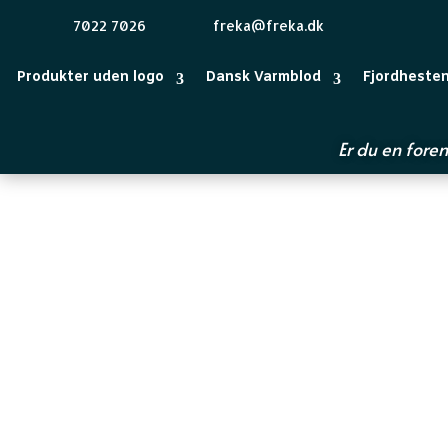
7022 7026
freka@freka.dk
Produkter uden logo
Dansk Varmblod
Fjordheste
Er du en foren