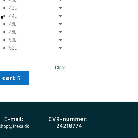
42L
44L
ER
46L
48L
50L
52L
Clear
 cart
E-mail
:
CVR-nummer
:
24210774
shop@freka.dk