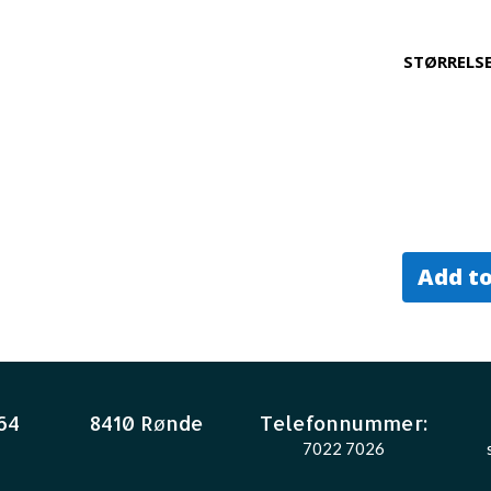
STØRRELS
Add to
64
8410 Rønde
Telefonnummer:
7022 7026