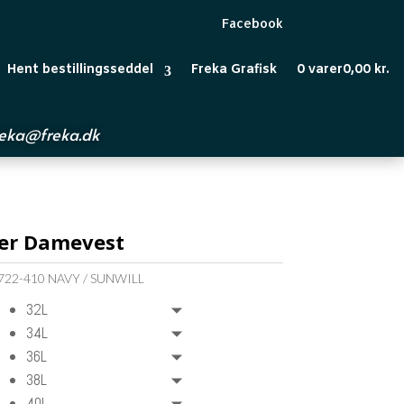
Facebook
Hent bestillingsseddel
Freka Grafisk
0 varer
0,00 kr.
reka@freka.dk
ler Damevest
722-410 NAVY / SUNWILL
32L
34L
36L
38L
40L