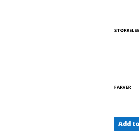
STØRRELS
FARVER
Add to