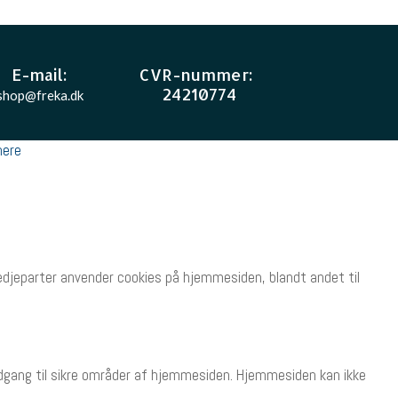
E-mail
:
CVR-nummer
:
24210774
shop@freka.dk
ere
tredjeparter anvender cookies på hjemmesiden, blandt andet til
dgang til sikre områder af hjemmesiden. Hjemmesiden kan ikke