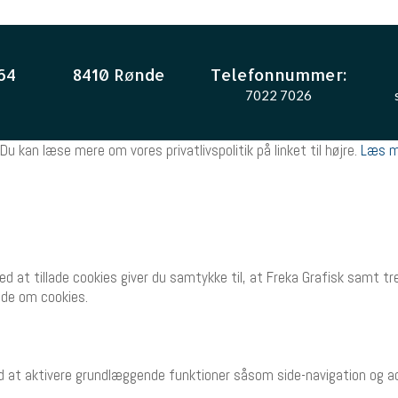
64
8410 Rønde
Telefonnummer:
7022 7026
Du kan læse mere om vores privatlivspolitik på linket til højre.
Læs m
Ved at tillade cookies giver du samtykke til, at Freka Grafisk samt 
side om cookies.
 at aktivere grundlæggende funktioner såsom side-navigation og a