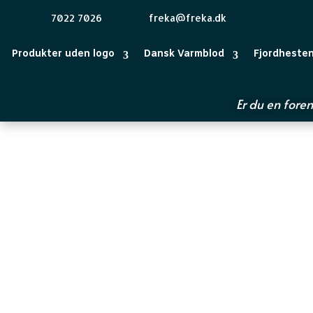
7022 7026
freka@freka.dk
Produkter uden logo
Dansk Varmblod
Fjordheste
Er du en foren