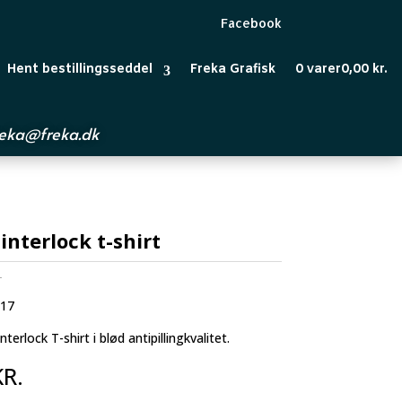
Facebook
Hent bestillingsseddel
Freka Grafisk
0 varer
0,00 kr.
reka@freka.dk
interlock t-shirt
-
517
erlock T-shirt i blød antipillingkvalitet.
KR.