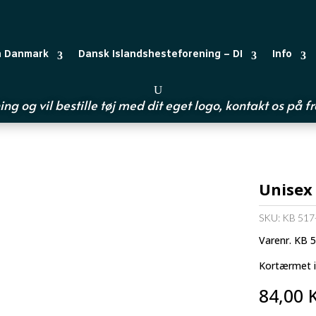
n Danmark
Dansk Islandshesteforening – DI
Info
ing og vil bestille tøj med dit eget logo, kontakt os på
f
Unisex 
SKU:
KB 517
Varenr. KB 
Kortærmet int
84,00