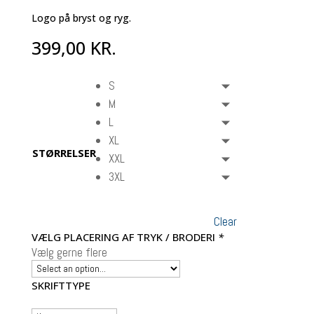
Logo på bryst og ryg.
399,00
KR.
S
M
L
XL
STØRRELSER
XXL
3XL
Clear
VÆLG PLACERING AF TRYK / BRODERI
*
Vælg gerne flere
SKRIFTTYPE