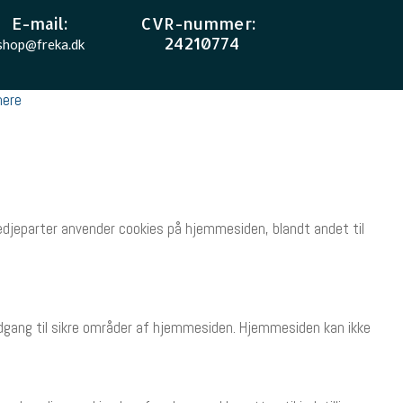
E-mail
:
CVR-nummer
:
24210774
shop@freka.dk
ere
tredjeparter anvender cookies på hjemmesiden, blandt andet til
dgang til sikre områder af hjemmesiden. Hjemmesiden kan ikke