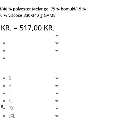
/40 % polyester Melange: 75 % bomuld/15 %
 10 % viscose 330-340 g GAME
0
KR.
–
517,00
KR.
S
M
L
XL
ER
2XL
3XL