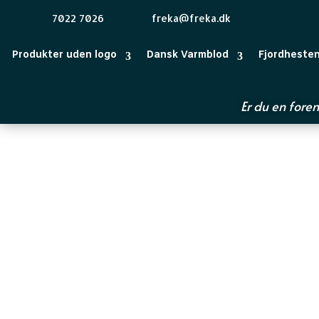
7022 7026
freka@freka.dk
Produkter uden logo
Dansk Varmblod
Fjordheste
Er du en foren