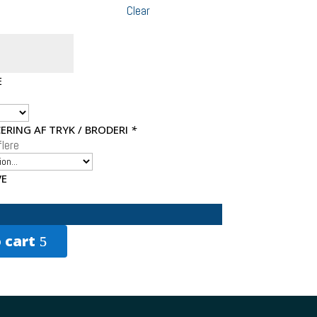
Clear
E
ERING AF TRYK / BRODERI
*
lere
VE
 cart