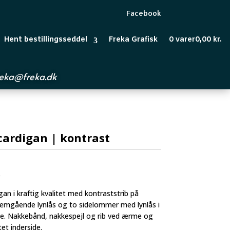
Facebook
Hent bestillingsseddel
Freka Grafisk
0 varer
0,00 kr.
reka@freka.dk
cardigan | kontrast
6
gan i kraftig kvalitet med kontraststrib på
mgående lynlås og to sidelommer med lynlås i
ve. Nakkebånd, nakkespejl og rib ved ærme og
et inderside.