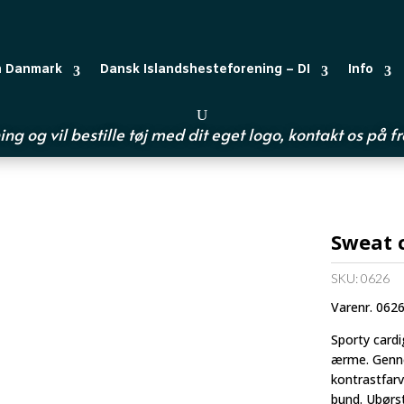
n Danmark
Dansk Islandshesteforening – DI
Info
ing og vil bestille tøj med dit eget logo, kontakt os på
f
Sweat 
SKU:
0626
Varenr. 062
Sporty cardi
ærme. Genne
kontrastfar
bund. Ubørst