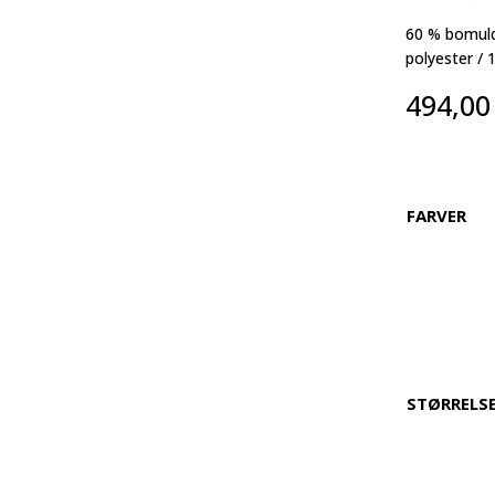
60 % bomuld
polyester /
494,0
FARVER
STØRRELS