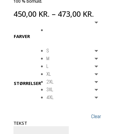
100 % bomuld.
450,00
KR.
–
473,00
KR.
FARVER
S
M
L
XL
2XL
STØRRELSER
3XL
4XL
Clear
TEKST