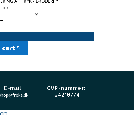
ERING AF TRYK / BRODERI
*
lere
VE
 cart
E-mail
:
CVR-nummer
:
24210774
shop@freka.dk
ere