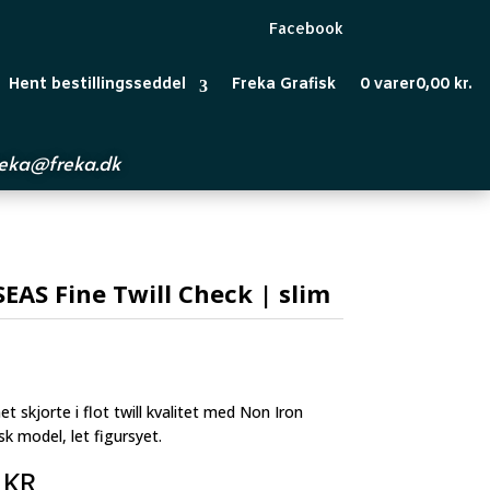
Facebook
Hent bestillingsseddel
Freka Grafisk
0 varer
0,00 kr.
reka@freka.dk
EAS Fine Twill Check | slim
et skjorte i flot twill kvalitet med Non Iron
isk model, let figursyet.
0
KR.