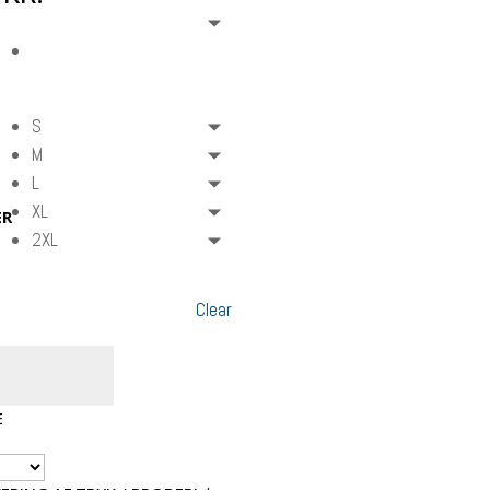
S
M
L
XL
ER
2XL
Clear
E