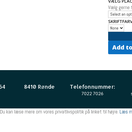
VÆLG PLAC
Vælg gerne f
SKRIFTFAR
Add to
64
8410 Rønde
Telefonnummer:
7022 7026
Du kan læse mere om vores privatlivspolitik på linket til højre.
Læs m