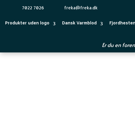
7022 7026
freka@freka.dk
Produkter uden logo
Dansk Varmblod
Fjordheste
Er du en foren