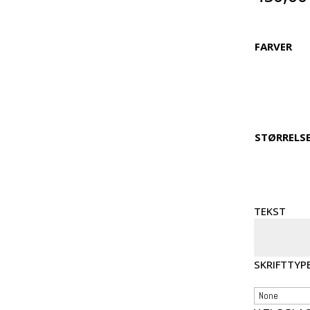
FARVER
STØRRELS
TEKST
SKRIFTTYP