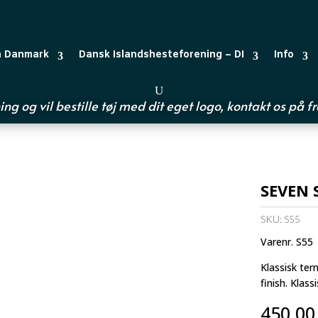
n Danmark
Dansk Islandshesteforening – DI
Info
ing og vil bestille tøj med dit eget logo, kontakt os på
f
SEVEN S
SKU:
S55
Varenr. S55
Klassisk tern
finish. Klass
450,0