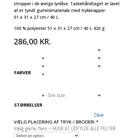
stropper i de øvrige lynlåse. Taskehåndtaget er lavet
af et tyndt gummimateriale med trykknapper.
51 x 31 x 27 cm / 40 L
100 % polyester 51 x 31 x 27 cm / 40 L 420 g
286,00
KR.
FARVER
One size
STØRRELSER
Clear
VÆLG PLACERING AF TRYK / BRODERI
*
Vælg gerne flere – HUSK AT UDFYLDE ALLE FELTER