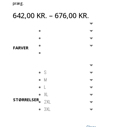
præg.
642,00
KR.
–
676,00
KR.
FARVER
S
M
L
XL
STØRRELSER
2XL
3XL