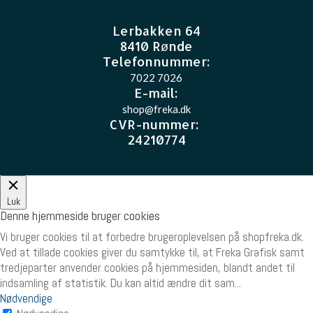
Lerbakken 64
8410 Rønde
Telefonnummer:
7022 7026
E-mail
:
shop@freka.dk
CVR-nummer
:
24210774
Luk
Denne hjemmeside bruger cookies
Vi bruger cookies til at forbedre brugeroplevelsen på shopfreka.dk.
Ved at tillade cookies giver du samtykke til, at Freka Grafisk samt
tredjeparter anvender cookies på hjemmesiden, blandt andet til
indsamling af statistik. Du kan altid ændre dit sam
...
Nødvendige