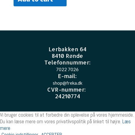
Lerbakken 64
8410 Rønde
Telefonnummer:
7022 7026
E-mail
:
shop@freka.dk
CVR-nummer
:
24210774
Vi bruger cookies til at forbedre din oplevelse på vores hjemmeside.
Du kan læse mere om vores privatlivspolitik på linket til højre.
Læs
mere
Cookie indstillinger
ACCEPTER