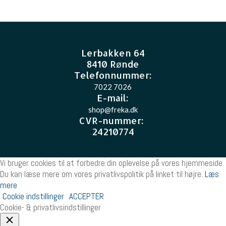
Lerbakken 64
8410 Rønde
Telefonnummer:
7022 7026
E-mail
:
shop@freka.dk
CVR-nummer
:
24210774
Vi bruger cookies til at forbedre din oplevelse på vores hjemmeside.
Du kan læse mere om vores privatlivspolitik på linket til højre.
Læs
mere
Cookie indstillinger
ACCEPTER
Cookie- & privatlivsindstillinger