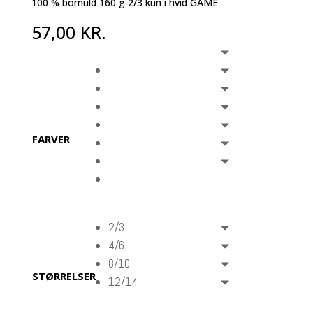
100 % bomuld 160 g 2/3 kun i hvid GAME
57,00
KR.
FARVER
2/3
4/6
8/10
STØRRELSER
12/14