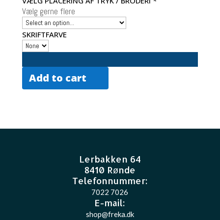
VÆLG PLACERING AF TRYK / BRODERI
*
Vælg gerne flere
SKRIFTFARVE
Add to cart
Lerbakken 64
8410 Rønde
Telefonnummer:
7022 7026
E-mail
:
shop@freka.dk