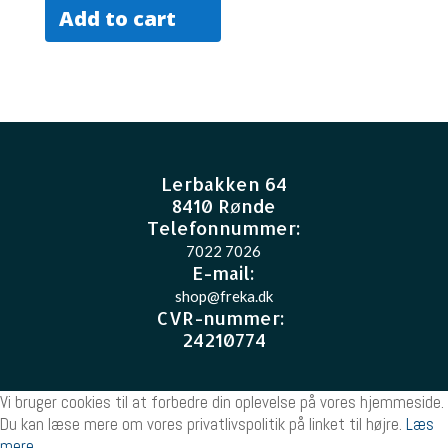
Add to cart
Lerbakken 64
8410 Rønde
Telefonnummer:
7022 7026
E-mail
:
shop@freka.dk
CVR-nummer
:
24210774
Vi bruger cookies til at forbedre din oplevelse på vores hjemmeside.
Du kan læse mere om vores privatlivspolitik på linket til højre.
Læs
mere