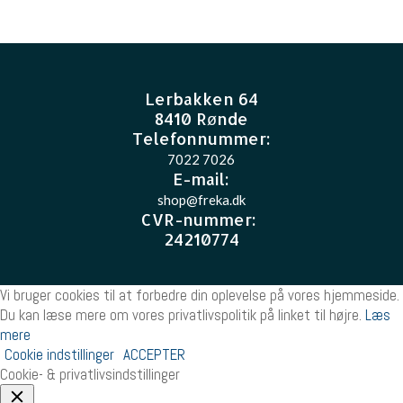
Lerbakken 64
8410 Rønde
Telefonnummer:
7022 7026
E-mail
:
shop@freka.dk
CVR-nummer
:
24210774
Vi bruger cookies til at forbedre din oplevelse på vores hjemmeside.
Du kan læse mere om vores privatlivspolitik på linket til højre.
Læs
mere
Cookie indstillinger
ACCEPTER
Cookie- & privatlivsindstillinger