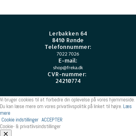
Lerbakken 64
8410 Rønde
Telefonnummer:
7022 7026
E-mail
:
shop@freka.dk
CVR-nummer
:
24210774
Vi bruger cookies til at forbedre din oplevelse på vores hjemmeside.
Du kan læse mere om vores privatlivspolitik på linket til højre.
Læs
mere
Cookie indstillinger
ACCEPTER
Cookie- & privatlivsindstillinger