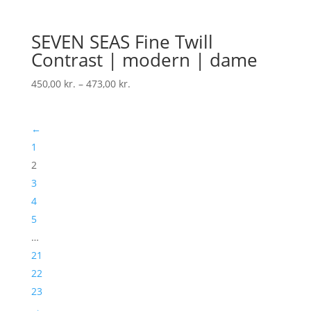
SEVEN SEAS Fine Twill
Contrast | modern | dame
450,00
kr.
–
473,00
kr.
←
1
2
3
4
5
…
21
22
23
→