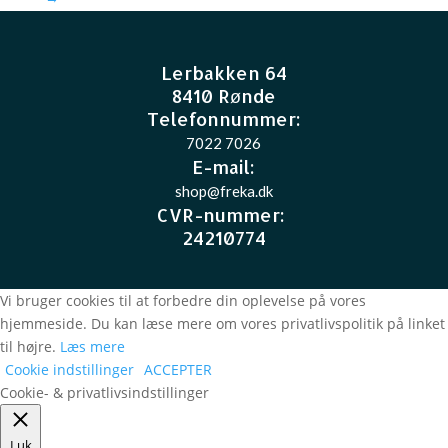
Lerbakken 64
8410 Rønde
Telefonnummer:
7022 7026
E-mail
:
shop@freka.dk
CVR-nummer
:
24210774
Vi bruger cookies til at forbedre din oplevelse på vores
hjemmeside. Du kan læse mere om vores privatlivspolitik på linket
til højre.
Læs mere
Cookie indstillinger
ACCEPTER
Cookie- & privatlivsindstillinger
Luk