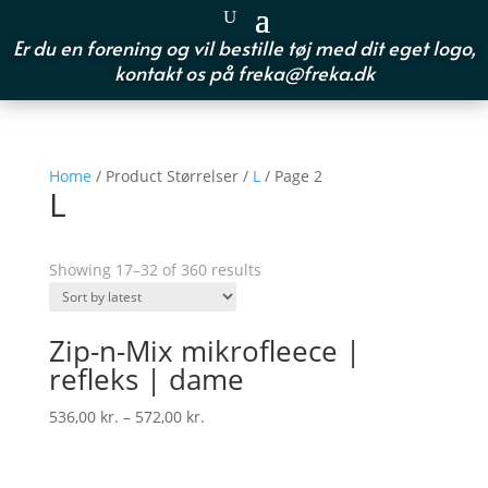
Er du en forening og vil bestille tøj med dit eget logo,
kontakt os på
freka@freka.dk
Home
/ Product Størrelser /
L
/ Page 2
L
Showing 17–32 of 360 results
Zip-n-Mix mikrofleece |
refleks | dame
536,00
kr.
–
572,00
kr.