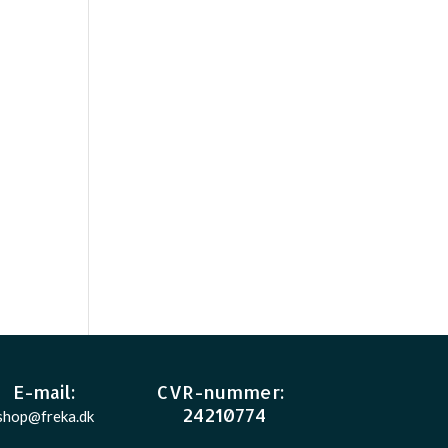
E-mail
:
CVR-nummer
:
24210774
shop@freka.dk