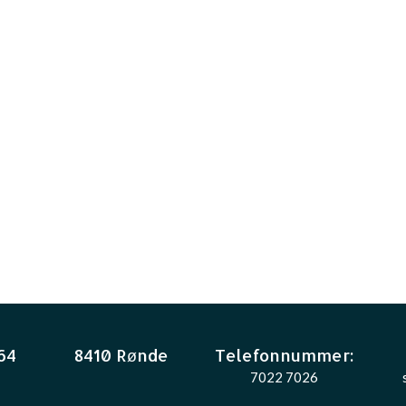
64
8410 Rønde
Telefonnummer:
7022 7026