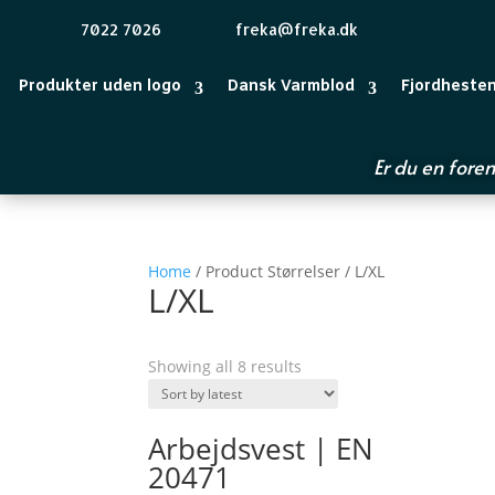
7022 7026
freka@freka.dk
Produkter uden logo
Dansk Varmblod
Fjordheste
Er du en foren
Home
/ Product Størrelser / L/XL
L/XL
Showing all 8 results
Arbejdsvest | EN
20471