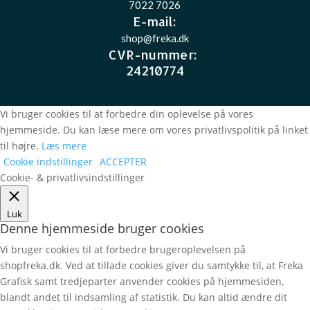
7022 7026
E-mail
:
shop@freka.dk
CVR-nummer
:
24210774
Vi bruger cookies til at forbedre din oplevelse på vores
hjemmeside. Du kan læse mere om vores privatlivspolitik på linket
til højre.
Læs mere
Cookie indstillinger
ACCEPTER
Cookie- & privatlivsindstillinger
Luk
Denne hjemmeside bruger cookies
Vi bruger cookies til at forbedre brugeroplevelsen på
shopfreka.dk. Ved at tillade cookies giver du samtykke til, at Freka
Grafisk samt tredjeparter anvender cookies på hjemmesiden,
blandt andet til indsamling af statistik. Du kan altid ændre dit