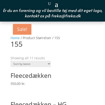
Er du en forening og vil bestille tøj med dit eget logo,
kontakt os på
freka@freka.dk
Sale!
Sale!
Home
/ Product Størrelser / 155
155
Showing all 11 results
Fleecedækken
350,00
kr.
Fleecedækken – HG