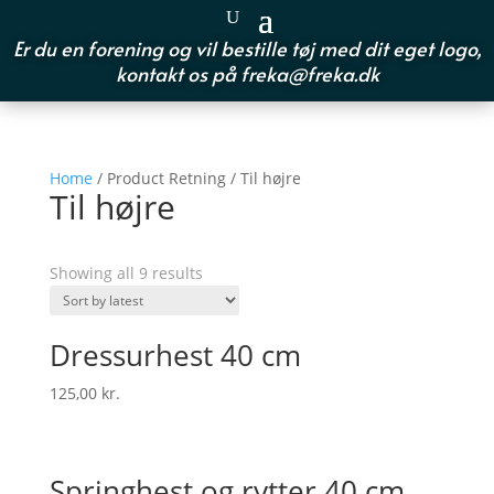
Er du en forening og vil bestille tøj med dit eget logo,
kontakt os på
freka@freka.dk
Home
/ Product Retning / Til højre
Til højre
Showing all 9 results
Dressurhest 40 cm
125,00
kr.
Springhest og rytter 40 cm