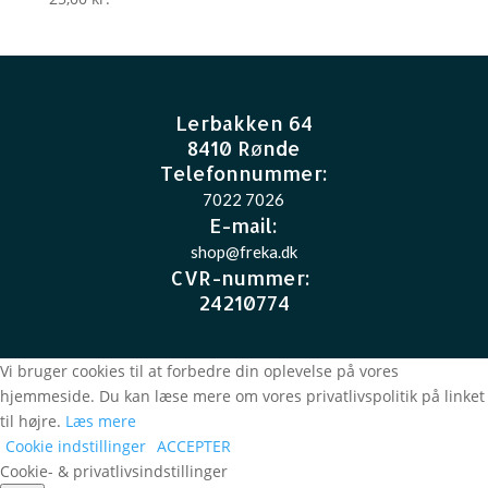
Lerbakken 64
8410 Rønde
Telefonnummer:
7022 7026
E-mail
:
shop@freka.dk
CVR-nummer
:
24210774
Vi bruger cookies til at forbedre din oplevelse på vores
hjemmeside. Du kan læse mere om vores privatlivspolitik på linket
til højre.
Læs mere
Cookie indstillinger
ACCEPTER
Cookie- & privatlivsindstillinger