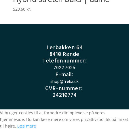
523,60
kr.
Lerbakken 64
8410 Rønde
Telefonnummer:
7022 7026
E-mail
:
shop@freka.dk
CVR-nummer
:
24210774
Vi bruger cookies til at forbedre din oplevelse på vores
hjemmeside. Du kan læse mere om vores privatlivspolitik på linket
til højre.
Læs mere