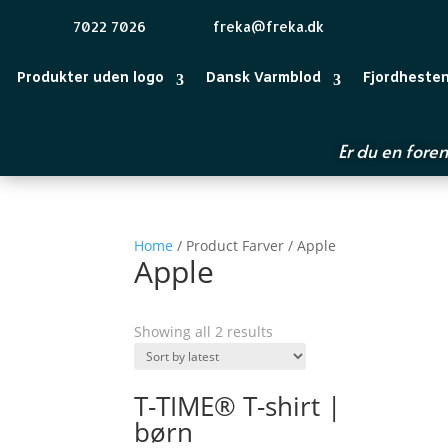
7022 7026
freka@freka.dk
Produkter uden logo
Dansk Varmblod
Fjordheste
Er du en foren
Home
/ Product Farver / Apple
Apple
Showing all 2 results
T-TIME® T-shirt |
børn