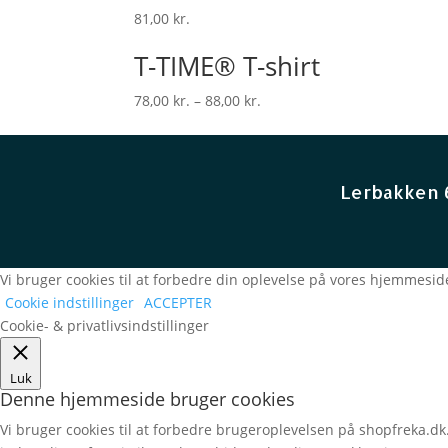
81,00
kr.
T-TIME® T-shirt
78,00
kr.
–
88,00
kr.
Lerbakken 
Vi bruger cookies til at forbedre din oplevelse på vores hjemmeside
Cookie indstillinger
ACCEPTER
Cookie- & privatlivsindstillinger
Luk
Denne hjemmeside bruger cookies
Vi bruger cookies til at forbedre brugeroplevelsen på shopfreka.dk.