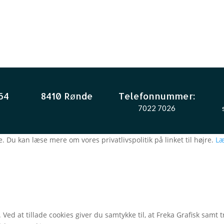
64
8410 Rønde
Telefonnummer:
7022 7026
. Du kan læse mere om vores privatlivspolitik på linket til højre.
Læ
 Ved at tillade cookies giver du samtykke til, at Freka Grafisk sam