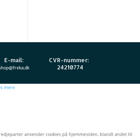
E-mail
:
CVR-nummer
:
24210774
shop@freka.dk
s mere
t tredjeparter anvender cookies på hjemmesiden, blandt andet til